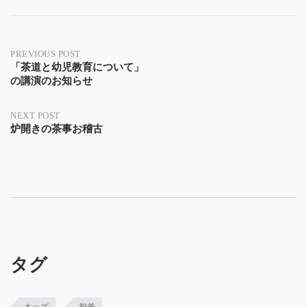
Post
PREVIOUS POST
「茶道と幼児教育について」
の講演のお知らせ
navigation
NEXT POST
炉開きの茶事お稽古
タグ